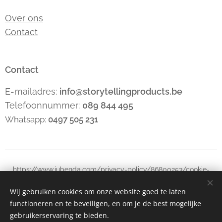
Over ons
Contact
Contact
E-mailadres:
info@storytellingproducts.be
Telefoonnummer:
089 844 495
Whatsapp:
0497 505 231
https://www.iubenda.com/privacy-policy/86800253/cookie-
policy
Wij gebruiken cookies om onze website goed te laten
functioneren en te beveiligen, en om je de best mogelijke
Cookies
gebruikerservaring te bieden.